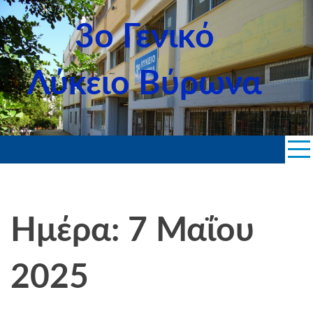
Skip
to
3ο Γενικό
content
Λύκειο Βύρωνα
Ημέρα: 7 Μαΐου
2025