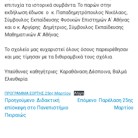
επιτυχία τα ιστορικά συμβάντα. Το παρών στην
εκδήλωση έδωσε ο κ. Παπαδημητρόπουλος Νικόλαος,
Σύμβουλος Εκπαίδευσης Φυσικών Επιστημών Α΄ Αθήνας
και ο κ. Αργύρης Δημήτριος, Σύμβουλος Εκπαίδευσης
Μαθηματικών Α’ Αθήνας.
Το σχολείο μας ευχαριστεί όλους όσους παρευρέθησαν
και μας τίμησαν με τα διθυραμβικά τους σχόλια.
Υπεύθυνες καθηγήτριες: Καραθάναση Δέσποινα, Βαλμά
Ελευθερία
ΠΡΟΓΡΑΜΜΑ ΕΟΡΤΗΣ 25ης Μαρτίου
Λήψη
Προηγούμενο:
Διδακτική
Επόμενο:
Παρέλαση 25ης
Πλοήγηση
επίσκεψη στο Πανεπιστήμιο
Μαρτίου
Πειραιώς
άρθρων