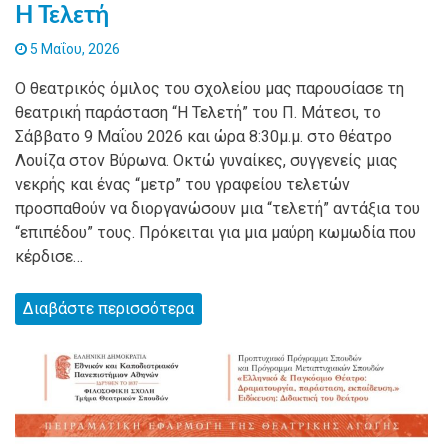
Η Τελετή
5 Μαΐου, 2026
Ο θεατρικός όμιλος του σχολείου μας παρουσίασε τη
θεατρική παράσταση “Η Τελετή” του Π. Μάτεσι, το
Σάββατο 9 Μαΐου 2026 και ώρα 8:30μ.μ. στο θέατρο
Λουίζα στον Βύρωνα. Οκτώ γυναίκες, συγγενείς μιας
νεκρής και ένας “μετρ” του γραφείου τελετών
προσπαθούν να διοργανώσουν μια “τελετή” αντάξια του
“επιπέδου” τους. Πρόκειται για μια μαύρη κωμωδία που
κέρδισε…
Διαβάστε περισσότερα