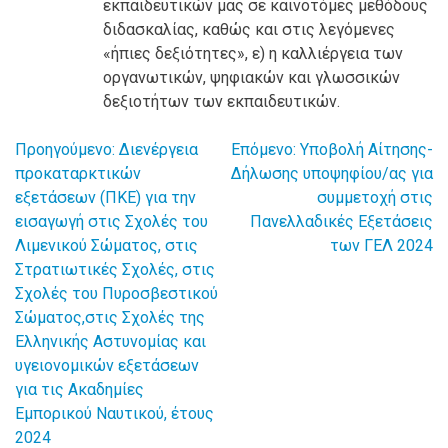
εκπαιδευτικών μας σε καινοτόμες μεθόδους
διδασκαλίας, καθώς και στις λεγόμενες
«ήπιες δεξιότητες», ε) η καλλιέργεια των
οργανωτικών, ψηφιακών και γλωσσικών
δεξιοτήτων των εκπαιδευτικών.
Προηγούμενο:
Διενέργεια
Επόμενο:
Υποβολή Αίτησης-
Πλοήγηση
προκαταρκτικών
Δήλωσης υποψηφίου/ας για
εξετάσεων (ΠΚΕ) για την
συμμετοχή στις
άρθρων
εισαγωγή στις Σχολές του
Πανελλαδικές Εξετάσεις
Λιμενικού Σώματος, στις
των ΓΕΛ 2024
Στρατιωτικές Σχολές, στις
Σχολές του Πυροσβεστικού
Σώματος,στις Σχολές της
Ελληνικής Αστυνομίας και
υγειονομικών εξετάσεων
για τις Ακαδημίες
Εμπορικού Ναυτικού, έτους
2024